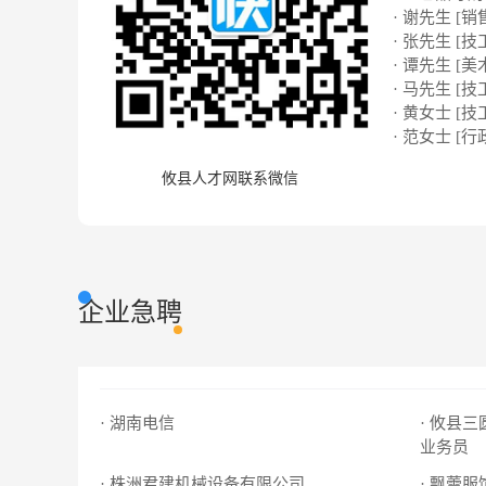
· 谢先生 [销
· 张先生 [技
· 谭先生 [美
· 马先生 [技
· 黄女士 [技
· 范女士 [行
攸县人才网联系微信
企业急聘
· 湖南电信
· 攸县
业务员
· 株洲君建机械设备有限公司
· 飘蕾