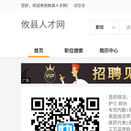
您好，欢迎来到攸县人才网！
请登录
攸县人才网
职位
首页
职位搜索
简历中心
广告
· 急招保洁
· 护士 前台
· 车险内勤1
· 家庭保洁师
· 医药代表2
· 工艺品导购