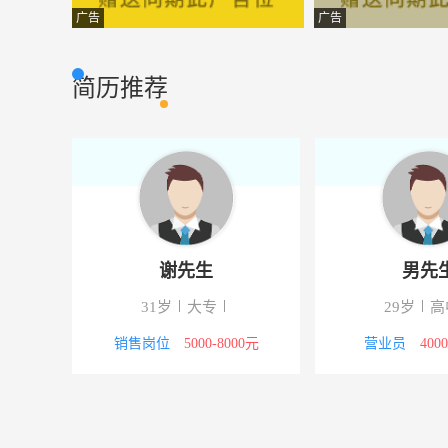
储备干部
株洲格诺商贸有
市场营销
广告
广告
房产销售
株洲市中游房地
市场营销
简历推荐
总办秘书
株洲春华实业有
其它类型
客户经理
湖南晟达九州商
市场营销
汽车修理
株洲市天元区爱
市场营销
文员
株洲市好人缘投
市场营销
谢先生
男先
行政助理兼前台
醴陵唯品建筑装
市场营销
校
31岁
大专
29岁
高
行政文员
攸县新兴房地产
市场营销
4000元
销售岗位
5000-8000元
营业员
400