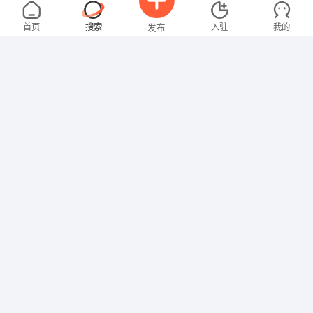
林先生
5000-8000元
08-06
不限区域
全职
大专
首页
搜索
入驻
我的
发布
技工/普工
曾女士
3000-4000元
08-06
不限区域
全职
大专
招聘信息
求职简历
行政/后勤
叶女士
4000-5000元
08-06
不限区域
全职
技工/普工
罗先生
4000-5000元
08-06
不限区域
全职
高中