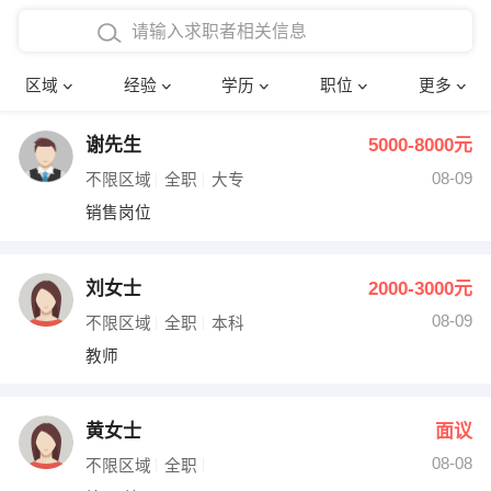
在校学生工作经验
本科
行政后勤
建筑装潢
确定
区域
经验
学历
职位
更多
三年以上工作经验
硕士
销售岗位
教师
谢先生
5000-8000元
四年以上工作经验
博士
文员
护士
08-09
不限区域
全职
大专
五年以上工作经验
财务会计
传单派发
销售岗位
十年以上工作经验
超市零售
促销导购
刘女士
2000-3000元
网络IT
保健按摩
08-09
不限区域
全职
本科
教师
快递员
前台接待
收银员
技术员/工程师
黄女士
面议
08-08
水电/机修
部门经理
不限区域
全职